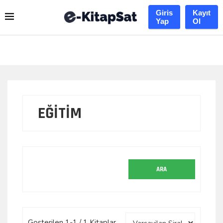
Giris
Kayıt
Yap
Ol
EĞİTİM
Gosterilen 1-1 / 1 Kitaplar