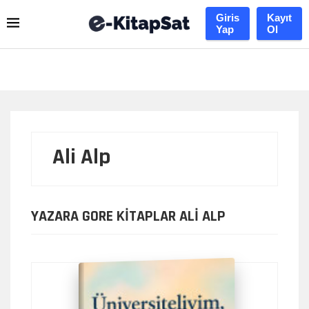
Giris
Kayıt
Yap
Ol
Ali Alp
YAZARA GORE KITAPLAR ALI ALP