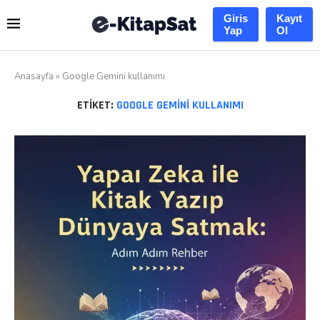
Giris
Kayıt
Yap
Ol
Anasayfa
»
Google Gemini kullanımı
ETIKET:
GOOGLE GEMINI KULLANIMI