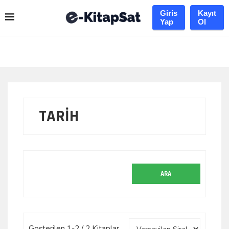
Giris
Kayıt
Yap
Ol
TARİH
Gosterilen 1-2 / 2 Kitaplar